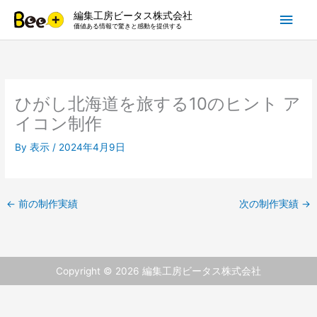
内
メ
編集工房ビータス株式会社
容
価値ある情報で驚きと感動を提供する
を
イ
ス
キ
ン
ッ
ひがし北海道を旅する10のヒント ア
プ
メ
イコン制作
ニ
By
表示
/
2024年4月9日
ュ
ー
←
前の制作実績
次の制作実績
→
Copyright © 2026
編集工房ビータス株式会社