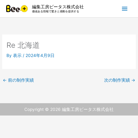
内
メ
編集工房ビータス株式会社
容
価値ある情報で驚きと感動を提供する
を
イ
ス
キ
ン
ッ
Re 北海道
プ
メ
By
表示
/
2024年4月9日
ニ
ュ
←
前の制作実績
次の制作実績
→
ー
Copyright © 2026
編集工房ビータス株式会社