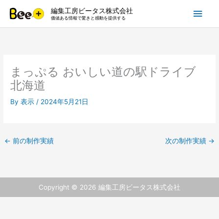
内
メ
編集工房ビータス株式会社
容
価値ある情報で驚きと感動を提供する
を
イ
ス
キ
ン
ッ
まっぷる おいしい道の駅ドライブ
プ
メ
北海道
ニ
By
表示
/
2024年5月21日
ュ
ー
←
前の制作実績
次の制作実績
→
Copyright © 2026
編集工房ビータス株式会社